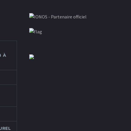
 À
UREL