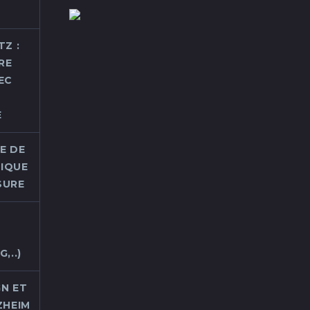
Z :
RE
EC
E
E DE
TIQUE
SURE
É
,..)
N ET
ZHEIM