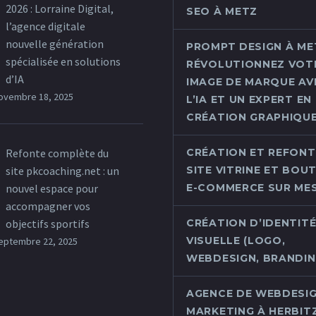
2026 : Lorraine Digital,
SEO À METZ
l’agence digitale
nouvelle génération
PROMPT DESIGN À MET
spécialisée en solutions
RÉVOLUTIONNEZ VOT
d’IA
IMAGE DE MARQUE AV
ovembre 18, 2025
L’IA ET UN EXPERT EN
CRÉATION GRAPHIQU
Refonte complète du
CRÉATION ET REFONT
site pkcoaching.net : un
SITE VITRINE ET BOU
nouvel espace pour
E-COMMERCE SUR ME
accompagner vos
objectifs sportifs
CRÉATION D’IDENTIT
VISUELLE (LOGO,
eptembre 22, 2025
WEBDESIGN, BRANDING
AGENCE DE WEBDESIG
MARKETING À HERBIT