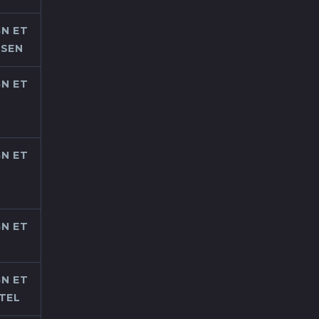
N ET
USEN
N ET
N ET
N ET
N ET
TEL