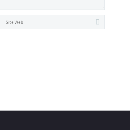
🚚 Une refonte web
pensée pour
l’utilisateur La
société Transalux,
acteur majeur du
transport routier
basé à Pétange au
Luxembourg,…