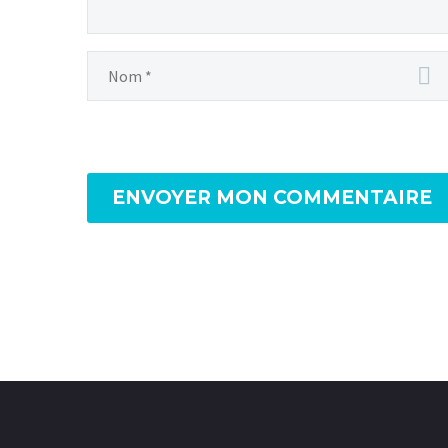
des réseaux sociaux
En 2023, il est plus
important que jamais de
créer un site internet pour
votre entreprise, même si
vous utilisez…
ENVOYER MON COMMENTAIRE