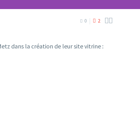


0
2
z dans la création de leur site vitrine :