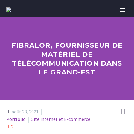
FIBRALOR, FOURNISSEUR DE
MATÉRIEL DE
TÉLÉCOMMUNICATION DANS
LE GRAND-EST


août 23, 2021
Portfolio
Site internet et E-commerce
2