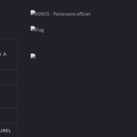
 À
UREL