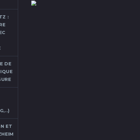
Z :
RE
EC
E
E DE
TIQUE
SURE
É
,..)
N ET
ZHEIM