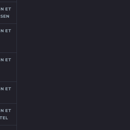
N ET
USEN
N ET
N ET
N ET
N ET
TEL