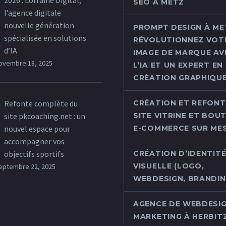
2026 : Lorraine Digital,
SEO À METZ
l’agence digitale
nouvelle génération
PROMPT DESIGN À MET
spécialisée en solutions
RÉVOLUTIONNEZ VOT
d’IA
IMAGE DE MARQUE AV
ovembre 18, 2025
L’IA ET UN EXPERT EN
CRÉATION GRAPHIQU
Refonte complète du
CRÉATION ET REFONT
site pkcoaching.net : un
SITE VITRINE ET BOU
nouvel espace pour
E-COMMERCE SUR ME
accompagner vos
objectifs sportifs
CRÉATION D’IDENTIT
VISUELLE (LOGO,
eptembre 22, 2025
WEBDESIGN, BRANDING
AGENCE DE WEBDESIG
MARKETING À HERBIT