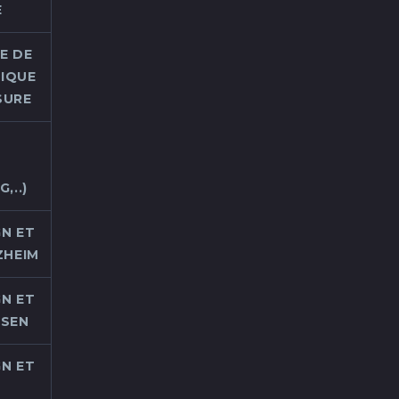
E
E DE
TIQUE
SURE
É
,..)
N ET
ZHEIM
N ET
USEN
N ET