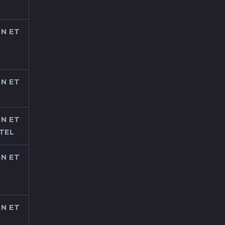
N ET
N ET
N ET
TEL
N ET
N ET