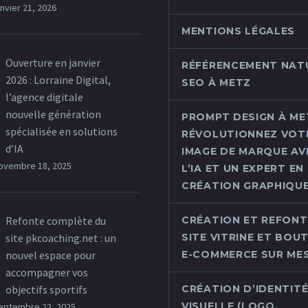
anvier 21, 2026
MENTIONS LÉGALES
Ouverture en janvier
RÉFÉRENCEMENT NAT
2026 : Lorraine Digital,
SEO À METZ
l’agence digitale
nouvelle génération
PROMPT DESIGN À MET
spécialisée en solutions
RÉVOLUTIONNEZ VOT
d’IA
IMAGE DE MARQUE AV
ovembre 18, 2025
L’IA ET UN EXPERT EN
CRÉATION GRAPHIQU
Refonte complète du
CRÉATION ET REFONT
site pkcoaching.net : un
SITE VITRINE ET BOU
nouvel espace pour
E-COMMERCE SUR ME
accompagner vos
objectifs sportifs
CRÉATION D’IDENTIT
VISUELLE (LOGO,
eptembre 22, 2025