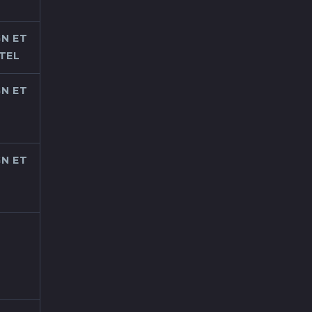
N ET
TEL
N ET
N ET
À