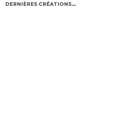
DERNIÈRES CRÉATIONS…
REFONTE DU SITE PKCOACHING.NET
REFONTE DU SITE TRANSALUX